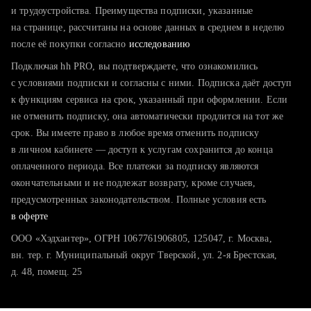
тратите много времени на поиск и вручную поднимаете
и трудоустройства. Преимущества подписки, указанные
резюме
на странице, рассчитаны на основе данных в среднем в неделю
после её покупки согласно
хотите сравнить себя с конкурентами и оценить шансы
исследованию
Подключая hh PRO, вы подтверждаете, что ознакомились
с условиями подписки и согласны с ними. Подписка даёт доступ
к функциям сервиса на срок, указанный при оформлении. Если
не отменить подписку, она автоматически продлится на тот же
срок. Вы имеете право в любое время отменить подписку
в личном кабинете — доступ к услугам сохранится до конца
оплаченного периода. Все платежи за подписку являются
окончательными и не подлежат возврату, кроме случаев,
предусмотренных законодательством. Полные условия есть
в оферте
ООО «Хэдхантер», ОГРН 1067761906805, 125047, г. Москва,
вн. тер. г. Муниципальный округ Тверской, ул. 2-я Брестская,
д. 48, помещ. 25