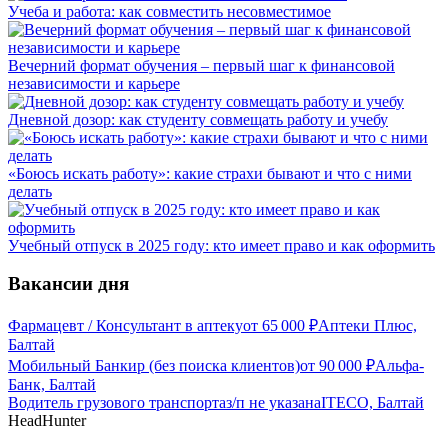
Учеба и работа: как совместить несовместимое
Вечерний формат обучения – первый шаг к финансовой
независимости и карьере
Дневной дозор: как студенту совмещать работу и учебу
«Боюсь искать работу»: какие страхи бывают и что с ними
делать
Учебный отпуск в 2025 году: кто имеет право и как оформить
Вакансии дня
Фармацевт / Консультант в аптеку
от
65 000
₽
Аптеки Плюс,
Балтай
Мобильный Банкир (без поиска клиентов)
от
90 000
₽
Альфа-
Банк, Балтай
Водитель грузового транспорта
з/п не указана
ITECO, Балтай
HeadHunter