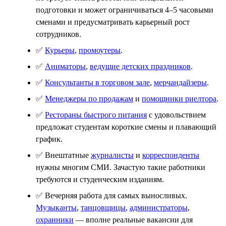
подготовки и может ограничиваться 4–5 часовыми
сменами и предусматривать карьерный рост
сотрудников.
✅
Курьеры
,
промоутеры
.
✅
Аниматоры
,
ведущие детских праздников
.
✅
Консультанты в торговом зале
,
мерчандайзеры
.
✅
Менеджеры по продажам
и
помощники риелтора
.
✅
Рестораны быстрого питания
с удовольствием
предложат студентам короткие смены и плавающий
график.
✅ Внештатные
журналисты
и
корреспонденты
нужны многим СМИ. Зачастую такие работники
требуются и студенческим изданиям.
✅ Вечерняя работа для самых выносливых.
Музыканты
,
танцовщицы
,
администраторы
,
охранники
— вполне реальные вакансии для