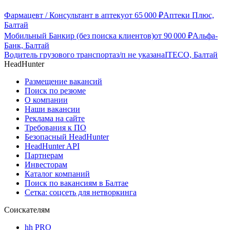
Фармацевт / Консультант в аптеку
от
65 000
₽
Аптеки Плюс,
Балтай
Мобильный Банкир (без поиска клиентов)
от
90 000
₽
Альфа-
Банк, Балтай
Водитель грузового транспорта
з/п не указана
ITECO, Балтай
HeadHunter
Размещение вакансий
Поиск по резюме
О компании
Наши вакансии
Реклама на сайте
Требования к ПО
Безопасный HeadHunter
HeadHunter API
Партнерам
Инвесторам
Каталог компаний
Поиск по вакансиям в Балтае
Сетка: соцсеть для нетворкинга
Соискателям
hh PRO