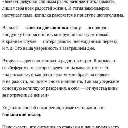
«Бывает, девушки слишком рьяно начинают откладывать,
лишая себя всех радостей жизни. И тогда закономерно
наступает срыв, копилка разоряется в приступе шопоголизма.
Вариант —
завести две копилки
. Одну — основную,
«подушку безопасности», которую используем только
в крайнем случае — потеря работы, неожиданный переезд
и т. д. Это ваша уверенность в завтрашнем дне.
Вторую — для спонтанных и радостных трат. Я называю
её «буфером», некоторые девушки называют этот счёт
«на роскошь», и как раз оттуда можно брать на наряды
и на радости, но потом снова пополнить. Так вы убережёте
основную копилку от разорения, а себя — от чувства вины
за потраченные деньги».
Ещё один способ накопления, кроме счёта-копилки, —
банковский вклад
.
Надо сказать, что ситуация со ставками в наше время часто