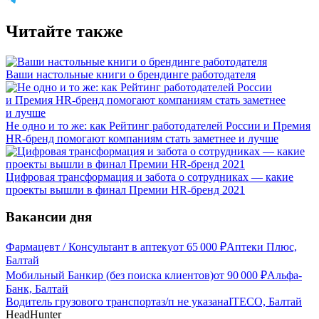
Читайте также
Ваши настольные книги о брендинге работодателя
Не одно и то же: как Рейтинг работодателей России и Премия
HR-бренд помогают компаниям стать заметнее и лучше
Цифровая трансформация и забота о сотрудниках — какие
проекты вышли в финал Премии HR-бренд 2021
Вакансии дня
Фармацевт / Консультант в аптеку
от
65 000
₽
Аптеки Плюс,
Балтай
Мобильный Банкир (без поиска клиентов)
от
90 000
₽
Альфа-
Банк, Балтай
Водитель грузового транспорта
з/п не указана
ITECO, Балтай
HeadHunter