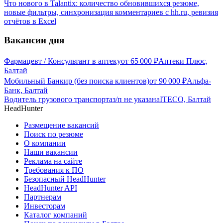
Что нового в Talantix: количество обновившихся резюме,
новые фильтры, синхронизация комментариев с hh.ru, ревизия
отчётов в Excel
Вакансии дня
Фармацевт / Консультант в аптеку
от
65 000
₽
Аптеки Плюс,
Балтай
Мобильный Банкир (без поиска клиентов)
от
90 000
₽
Альфа-
Банк, Балтай
Водитель грузового транспорта
з/п не указана
ITECO, Балтай
HeadHunter
Размещение вакансий
Поиск по резюме
О компании
Наши вакансии
Реклама на сайте
Требования к ПО
Безопасный HeadHunter
HeadHunter API
Партнерам
Инвесторам
Каталог компаний