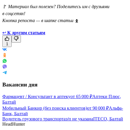
🚩
Материал был полезен? Поделитесь им с друзьями
в соцсетях!
Кнопка репоста — в шапке статьи
⏫
↩
К другим статьям
1
Вакансии дня
Фармацевт / Консультант в аптеку
от
65 000
₽
Аптеки Плюс,
Балтай
Мобильный Банкир (без поиска клиентов)
от
90 000
₽
Альфа-
Банк, Балтай
Водитель грузового транспорта
з/п не указана
ITECO, Балтай
HeadHunter