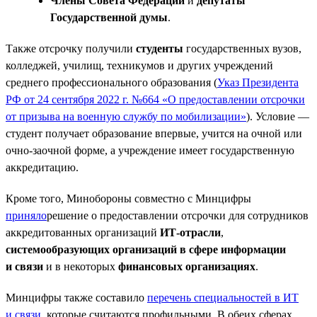
Члены Совета Федерации
и
депутаты
Государственной думы
.
Также отсрочку получили
студенты
государственных вузов,
колледжей, училищ, техникумов и других учреждений
среднего профессионального образования (
Указ Президента
РФ от 24 сентября 2022 г. №664 «О предоставлении отсрочки
от призыва на военную службу по мобилизации»
). Условие —
студент получает образование впервые, учится на очной или
очно-заочной форме, а учреждение имеет государственную
аккредитацию.
Кроме того, Минобороны совместно с Минцифры
приняло
решение о предоставлении отсрочки для сотрудников
аккредитованных организаций
ИТ-отрасли
,
системообразующих организаций в сфере информации
и связи
и в некоторых
финансовых организациях
.
Минцифры также составило
перечень специальностей в ИТ
и связи
, которые считаются профильными. В обеих сферах