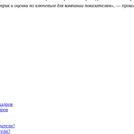
трик и оценки по ключевым для компании показателям»
, — прок
дров
тели?