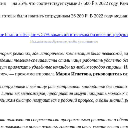
я — на 25%, что соответствует сумме 37 500 ₽ в 2022 году. Ран
м готовы были платить сотрудникам 36 289 ₽. В 2022 году медиа
Нажмите на изображение, чтобы увеличить его
торых регионах, где исторически компенсация была невысокой, з
демии телеком-специалисты стали чаще работать удаленно без 
гут привлекать удалённые команды из любых городов страны. И
ане»
, — прокомментировала
Мария Игнатова, руководитель сл
 сотрудников и всё чаще рассматривают кандидатов без опыта
у линейных менеджеров, предприятия могут набирать молодых сп
икам быстро погрузиться в рабочий процесс, а базы знаний, 
выки пользования современными программными решениями и обла
м появляются новые пункты: грамотная речь, умение вести пере