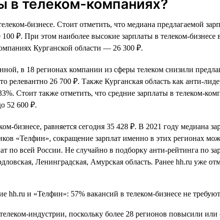
ы в телеком-компаниях?
телеком-бизнесе. Стоит отметить, что медиана предлагаемой зар
 40 100 ₽. При этом наиболее высокие зарплаты в телеком-бизнес
компаниях Курганской области — 26 300 ₽.
менной, в 18 регионах компании из сферы телеком снизили предл
о релевантно 26 700 ₽. Также Курганская область как анти-лиде
33%. Стоит также отметить, что средние зарплаты в телеком-ко
о 52 600 ₽.
ком-бизнесе, равняется сегодня 35 428 ₽. В 2021 году медиана за
ков «Телфин», сокращение зарплат именно в этих регионах мож
т по всей России. Не случайно в подборку анти-рейтинга по за
дловская, Ленинградская, Амурская область. Ранее hh.ru уже от
 телеком-индустрии, поскольку более 28 регионов повысили или