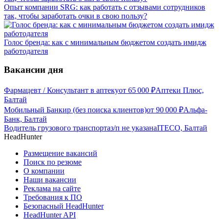
Опыт компании SRG: как работать с отзывами сотрудников
так, чтобы заработать очки в свою пользу?
Голос бренда: как с минимальным бюджетом создать имидж
работодателя
Вакансии дня
Фармацевт / Консультант в аптеку
от
65 000
₽
Аптеки Плюс,
Балтай
Мобильный Банкир (без поиска клиентов)
от
90 000
₽
Альфа-
Банк, Балтай
Водитель грузового транспорта
з/п не указана
ITECO, Балтай
HeadHunter
Размещение вакансий
Поиск по резюме
О компании
Наши вакансии
Реклама на сайте
Требования к ПО
Безопасный HeadHunter
HeadHunter API