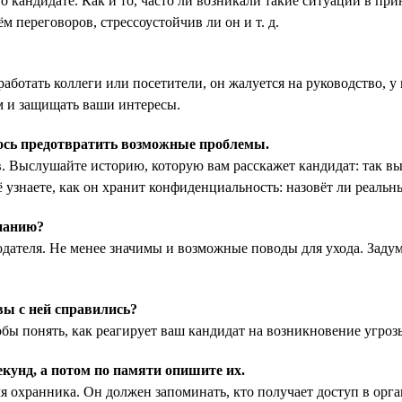
кандидате. Как и то, часто ли возникали такие ситуации в прин
 переговоров, стрессоустойчив ли он и т. д.
ботать коллеги или посетители, он жалуется на руководство, у в
ям и защищать ваши интересы.
лось предотвратить возможные проблемы.
 Выслушайте историю, которую вам расскажет кандидат: так вы
 узнаете, как он хранит конфиденциальность: назовёт ли реальн
мпанию?
дателя. Не менее значимы и возможные поводы для ухода. Задум
вы с ней справились?
ы понять, как реагирует ваш кандидат на возникновение угрозы,
екунд, а потом по памяти опишите их.
я охранника. Он должен запоминать, кто получает доступ в орга