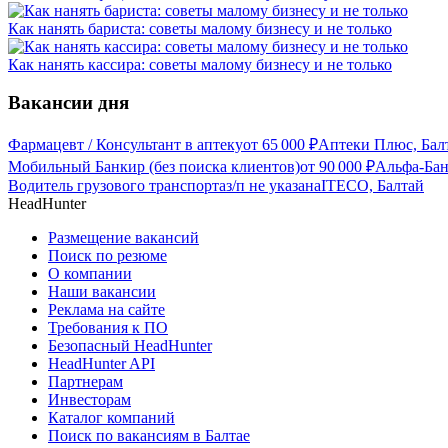
Как нанять бариста: советы малому бизнесу и не только
Как нанять кассира: советы малому бизнесу и не только
Вакансии дня
Фармацевт / Консультант в аптеку
от
65 000
₽
Аптеки Плюс, Бал
Мобильный Банкир (без поиска клиентов)
от
90 000
₽
Альфа-Бан
Водитель грузового транспорта
з/п не указана
ITECO, Балтай
HeadHunter
Размещение вакансий
Поиск по резюме
О компании
Наши вакансии
Реклама на сайте
Требования к ПО
Безопасный HeadHunter
HeadHunter API
Партнерам
Инвесторам
Каталог компаний
Поиск по вакансиям в Балтае