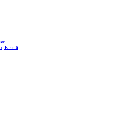
тай
к, Балтай