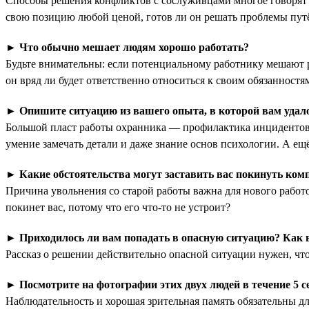
Способы решения конфликтов с сослуживцами многое говорят о 
свою позицию любой ценой, готов ли он решать проблемы путём
►
Что обычно мешает людям хорошо работать?
Будьте внимательны: если потенциальному работнику мешают ра
он вряд ли будет ответственно относиться к своим обязанност
►
Опишите ситуацию из вашего опыта, в которой вам уда
Большой пласт работы охранника — профилактика инцидентов.
умение замечать детали и даже знание основ психологии. А ещё
►
Какие обстоятельства могут заставить вас покинуть ко
Причина увольнения со старой работы важна для нового работо
покинет вас, потому что его что-то не устроит?
►
Приходилось ли вам попадать в опасную ситуацию? Как 
Рассказ о решении действительно опасной ситуации нужен, чтоб
►
Посмотрите на фотографии этих двух людей в течение 5 с
Наблюдательность и хорошая зрительная память обязательны дл