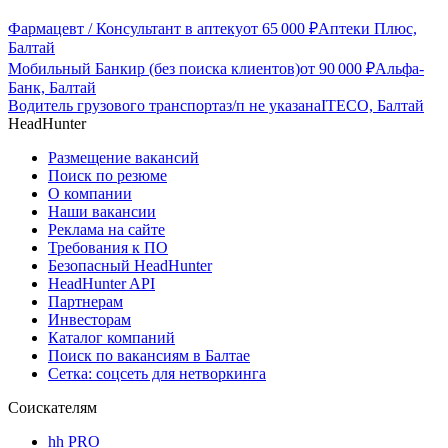
Фармацевт / Консультант в аптеку
от
65 000
₽
Аптеки Плюс,
Балтай
Мобильный Банкир (без поиска клиентов)
от
90 000
₽
Альфа-
Банк, Балтай
Водитель грузового транспорта
з/п не указана
ITECO, Балтай
HeadHunter
Размещение вакансий
Поиск по резюме
О компании
Наши вакансии
Реклама на сайте
Требования к ПО
Безопасный HeadHunter
HeadHunter API
Партнерам
Инвесторам
Каталог компаний
Поиск по вакансиям в Балтае
Сетка: соцсеть для нетворкинга
Соискателям
hh PRO