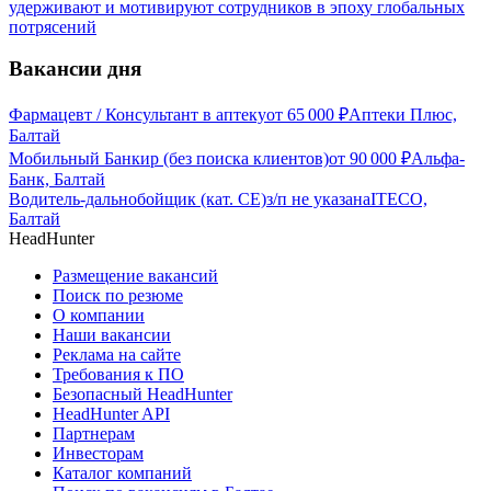
удерживают и мотивируют сотрудников в эпоху глобальных
потрясений
Вакансии дня
Фармацевт / Консультант в аптеку
от
65 000
₽
Аптеки Плюс,
Балтай
Мобильный Банкир (без поиска клиентов)
от
90 000
₽
Альфа-
Банк, Балтай
Водитель-дальнобойщик (кат. CE)
з/п не указана
ITECO,
Балтай
HeadHunter
Размещение вакансий
Поиск по резюме
О компании
Наши вакансии
Реклама на сайте
Требования к ПО
Безопасный HeadHunter
HeadHunter API
Партнерам
Инвесторам
Каталог компаний