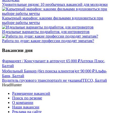
Удивительные рядом: 10 необычных вакансий для молодежи
Карьерный марафон: какими фильмами вдохновиться при
выборе работы мечты
Идеальные варианты подработок для интровертов
Работа по душе: какие профессии подходят эмпатам?
Вакансии дня
Фармацевт / Консультант в аптеку
от
65 000
₽
Аптеки Плюс,
Балтай
Мобильный Банкир (без поиска клиентов)
от
90 000
₽
Альфа-
Банк, Балтай
Водитель грузового транспорта
з/п не указана
ITECO, Балтай
HeadHunter
Размещение вакансий
Поиск по резюме
О компании
Наши вакансии
Реклама на сайте