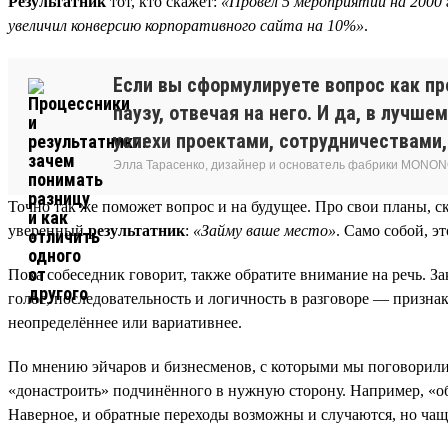
Результатник
тот, кто скажет:
«Провёл 5 мероприятий на 2000 
увеличил конверсию корпоративного сайта на 10%»
.
Если вы сформулируете вопрос как пр
паузу, отвечая на него. И да, в лучш
успехи проектами, сотрудничествами,
Элла Тарасенко, дизайнер и основатель фабрики MONON
Точно так же поможет вопрос и на будущее. Про свои планы, ск
уверенный
результатник
:
«Займу ваше место»
. Само собой, э
Пока собеседник говорит, также обратите внимание на речь. З
голос, последовательность и логичность в разговоре — признак
неопределённее или вариативнее.
По мнению эйчаров и бизнесменов, с которыми мы поговорили, 
«донастроить» подчинённого в нужную сторону. Например, «о
Наверное, и обратные переходы возможны и случаются, но чаще в