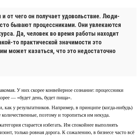
 и от чего он получает удовольствие. Люди-
часто бывают процессниками. Они увлекаются
курса. Да, человек во время работы находит
акой-то практической значимости это
к им может казаться, что это недостаточно
накомая. У них скорее конвейерное сознание: процессники
орее — «будет день, будет пища».
 как у результатников. Например, в принципе (когда-нибудь)
е количественные, поэтому и торопиться им некуда.
 категория старается избегать. Им спокойнее выполнять
изонт, только ровная дорога. К сожалению, в бизнесе часто всё