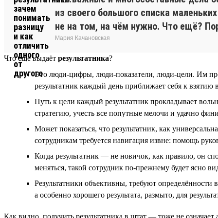
из своего большого списка маленьких 
не на том, на чём нужно. Что ещё? П
Мария Качановская
Что ещё выдаёт
результатника
?
Это люди-цифры, люди-показатели, люди-цели. Им прет
результатник каждый день приближает себя к взятию 
Путь к цели каждый результатник прокладывает вольны
стратегию, учесть все попутные мелочи и удачно фини
Может показаться, что результатник, как универсальна
сотрудникам требуется навигация извне: помощь руков
Когда результатник — не новичок, как правило, он с
меняться, такой сотрудник по-прежнему будет ясно ви
Результатники объективны, требуют определённости в 
а особенно хорошего результата, размыто, для результ
Как видно, получить результатника в штат — тоже не означает