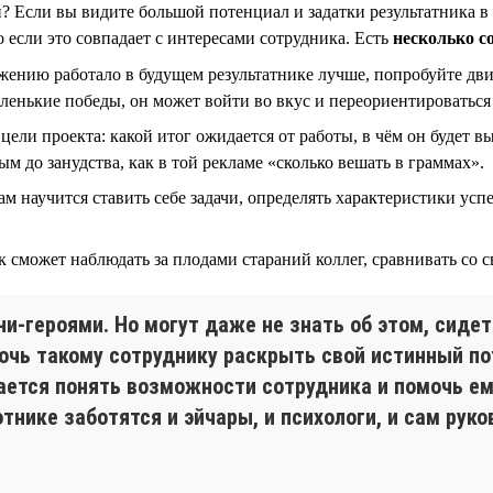
н? Если вы видите большой потенциал и задатки результатника в
 если это совпадает с интересами сотрудника. Есть
несколько с
ению работало в будущем результатнике лучше, попробуйте дви
аленькие победы, он может войти во вкус и переориентироватьс
ели проекта: какой итог ожидается от работы, в чём он будет вы
м до занудства, как в той рекламе «сколько вешать в граммах».
сам научится ставить себе задачи, определять характеристики ус
 сможет наблюдать за плодами стараний коллег, сравнивать со с
-героями. Но могут даже не знать об этом, сидет
мочь такому сотруднику раскрыть свой истинный п
ается понять возможности сотрудника и помочь ем
отнике заботятся и эйчары, и психологи, и сам рук