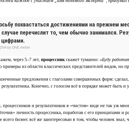
гостей каждое с участием „имя топового эксперта“, придумал и
осьбу похвастаться достижениями на прежнем мест
ем случае перечислит то, чем обычно занимался. Рез
 цифрами.
OVA by ONE mebel
ажем, через 5–7 лет,
процессник
скажет туманно:
«Буду работат
то примеры из области классических представителей видов, но 
аконченные предложения с глаголами совершенных форм: сделал,
 результатника. Конечно, с голосом всё в порядке может быть и 
процессников и результатников в «чистом» виде не так уж много
бточив» личность процессника, поработав с его принципами и 
сего бизнес всё же заинтересован в том, чтобы человек знал, что