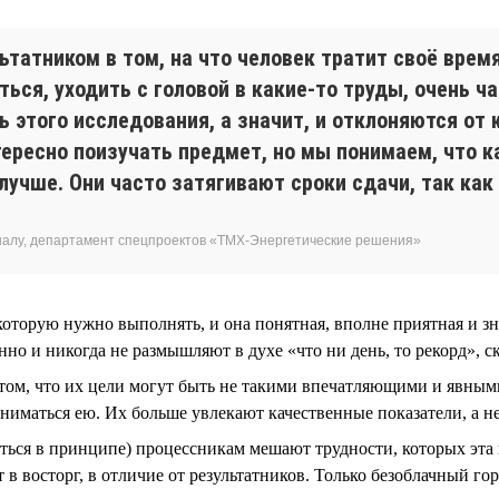
татником в том, на что человек тратит своё время
ься, уходить с головой в какие-то труды, очень 
 этого исследования, а значит, и отклоняются от 
ресно поизучать предмет, но мы понимаем, что к
 лучше. Они часто затягивают сроки сдачи, так ка
налу, департамент спецпроектов «ТМХ-Энергетические решения»
 которую нужно выполнять, и она понятная, вполне приятная и з
о и никогда не размышляют в духе «что ни день, то рекорд», ск
том, что их цели могут быть не такими впечатляющими и явными,
аниматься ею. Их больше увлекают качественные показатели, а н
биться в принципе) процессникам мешают трудности, которых эта
в восторг, в отличие от результатников. Только безоблачный гор