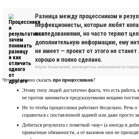
Разница между процессником и резуль
перфекционисты, которые любят копат
исследованиями, но часто теряют цель
дополнительную информацию, ему инте
не имеет — проект от этого не станет
хорошо и полно сделано.
Мария Качановская, руководитель направления по персо
Что ещё можно сказать
про процессников
?
Этому типу людей достаточно факта, что есть работа,
не против заниматься предсказуемыми вещами постоянн
Не то чтобы процессники работают бесцельно. Речь о 
справиться с поставленной задачей или даже просто з
Добиться результата с пометкой «вау» (а иногда и до
привычные обязанности, а от вызовов они не приходят 