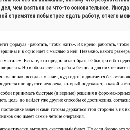
дел, чем взяться за что-то основательное. Иногда
орой стремятся побыстрее сдать работу, отчего мо
ит формула «работать, чтобы жить». Их кредо: работать, чтобы
вершины и в офис идёт с мыслью о ней. Неважно, какого размера
м стилем. Есть те, кто предпочитает брать её быстро и без цер
шировать. Но в обоих случаях работа без цели для них не имеет
я «машина», всегда сам знает, куда идти, и двигается без остано
одителя или другого человека, который подскажет, в какой части
пособен принимать быстрые (и верные) решения в форс-мажорны
деть цель, но найдёт уже другие способы её достижения, соглас
постановке задач и сами готовы держаться этой стороны в их в
атников оно имеет самые чёткие очертания.
 автоматически вытянуть счастливый билет. Но если базово это т