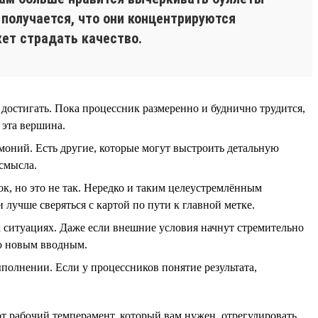
 получается, что они концентрируются
жет страдать качество.
 достигать. Пока процессник размеренно и буднично трудится,
 эта вершина.
емоний. Есть другие, которые могут выстроить детальную
 смысла.
вок, но это не так. Нередко и таким целеустремлённым
 лучше сверяться с картой по пути к главной метке.
х ситуациях. Даже если внешние условия начнут стремительно
но новым вводным.
ыполнении. Если у процессников понятие результата,
от рабочий темперамент, который вам нужен, отрегулировать