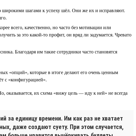
кто широкими шагами к успеху шёл. Они же их и исправляют.
лго.
корее всего, качественно, но часто без мотивации или
лучить за это какой-то профит, он вряд ли задумается. Чревато
ника. Благодаря им такие сотрудники часто становятся
ьных «опций», которые в итоге делают его очень ценным
ёт с «конфигурацией».
 Но, оказывается, их схема «вижу цель — иду к ней» не всегда
ий за единицу времени. Им как раз не хватает
ных, даже создают суету. При этом случается,
кам больше нравится вычёркивать буллеты