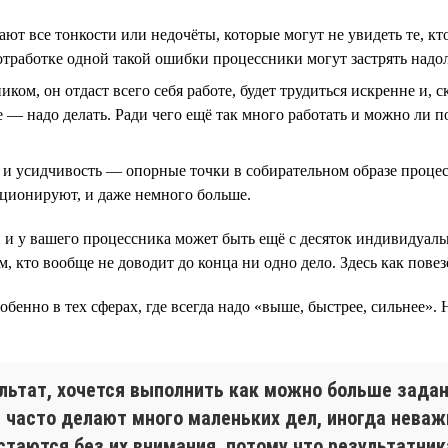
чают все тонкости или недочёты, которые могут не увидеть те, 
 отработке одной такой ошибки процессники могут застрять надо
ом, он отдаст всего себя работе, будет трудиться искренне и, с
 — надо делать. Ради чего ещё так много работать и можно ли по
 и усидчивость — опорные точки в собирательном образе процесс
кционируют, и даже немного больше.
, и у вашего процессника может быть ещё с десяток индивидуал
, кто вообще не доводит до конца ни одно дело. Здесь как повез
собенно в тех сферах, где всегда надо «выше, быстрее, сильнее».
ультат, хочется выполнить как можно больше задан
 часто делают много маленьких дел, иногда неваж
стаются без их внимания, потому что результатни