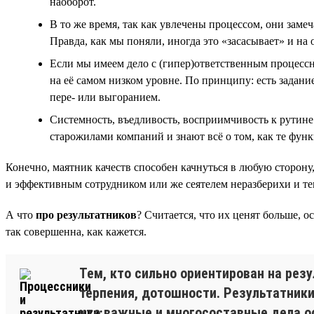
наоборот.
В то же время, так как увлечены процессом, они заме
Правда, как мы поняли, иногда это «засасывает» и на
Если мы имеем дело с (гипер)ответственным процессник
на её самом низком уровне. По принципу: есть задание
пере- или выгоранием.
Системность, въедливость, восприимчивость к рутине
старожилами компаний и знают всё о том, как те фун
Конечно, маятник качеств способен качнуться в любую сторону
и эффективным сотрудником или же сеятелем неразберихи и тем
А что
про результатников
? Считается, что их ценят больше, о
так совершенна, как кажется.
Тем, кто сильно ориентирован на рез
терпения, дотошности. Результатники
что важные и многосоставные дела о