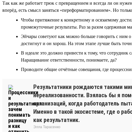
Так как же работает трюк с превращением и всегда ли он нуже
вперёд, есть смысл заняться «переформатированием». Но только
Чтобы притяжение к конкретному и осязаемому достиж
промежуточные результаты. Раз за разом одерживая м
Эйчары советуют как можно больше говорить с ним о ц
достигнут и он хорош. На этом этапе лучше быть точны
В идеале это должно привести к тому, что сотрудник 
Наращивание ответственности, понимаете, да?
Проводите общие отчётные совещания, где процессник
Результатники рождаются такими мини
нереализованности. Взялась бы я по
организаций, когда работодатель пыт
Именно в такой экосистеме, где о раб
как результатник.
Элла Тарасенко