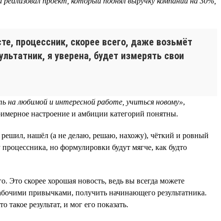
 реализовал проект, который поднял выручку компании на 30%,
е, процессник, скорее всего, даже возьмёт
ультатник, я уверена, будет измерять свои
ь на любимой и интересной работе, учиться новому»
,
примерное настроение и амбиции категорий понятны.
 решил, нашёл (а не делаю, решаю, нахожу), чёткий и ровный
у процессника, но формулировки будут мягче, как будто
. Это скорее хорошая новость, ведь вы всегда можете
рабочими привычками, получить начинающего результатника.
 такое результат, и мог его показать.