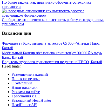
По букве закона: как правильно оформить сотрудника-
фрилансера
Свободные отношения: как выстроить работу с сотрудником-
фрилансером
Вакансии дня
Фармацевт / Консультант в аптеку
от
65 000
₽
Аптеки Плюс,
Балтай
Мобильный Банкир (без поиска клиентов)
от
90 000
₽
Альфа-
Банк, Балтай
Водитель грузового транспорта
з/п не указана
ITECO, Балтай
HeadHunter
Размещение вакансий
Поиск по резюме
О компании
Наши вакансии
Реклама на сайте
Требования к ПО
Безопасный HeadHunter
HeadHunter API