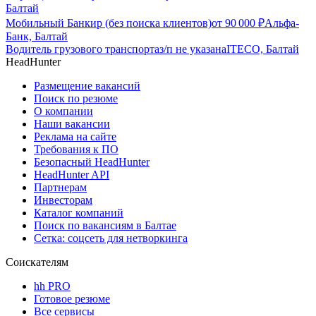
Балтай
Мобильный Банкир (без поиска клиентов)
от
90 000
₽
Альфа-
Банк, Балтай
Водитель грузового транспорта
з/п не указана
ITECO, Балтай
HeadHunter
Размещение вакансий
Поиск по резюме
О компании
Наши вакансии
Реклама на сайте
Требования к ПО
Безопасный HeadHunter
HeadHunter API
Партнерам
Инвесторам
Каталог компаний
Поиск по вакансиям в Балтае
Сетка: соцсеть для нетворкинга
Соискателям
hh PRO
Готовое резюме
Все сервисы