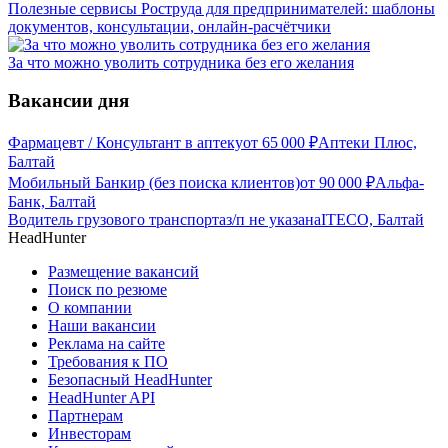
Полезные сервисы Роструда для предпринимателей: шаблоны
документов, консультации, онлайн-расчётчики
За что можно уволить сотрудника без его желания
Вакансии дня
Фармацевт / Консультант в аптеку
от
65 000
₽
Аптеки Плюс,
Балтай
Мобильный Банкир (без поиска клиентов)
от
90 000
₽
Альфа-
Банк, Балтай
Водитель грузового транспорта
з/п не указана
ITECO, Балтай
HeadHunter
Размещение вакансий
Поиск по резюме
О компании
Наши вакансии
Реклама на сайте
Требования к ПО
Безопасный HeadHunter
HeadHunter API
Партнерам
Инвесторам