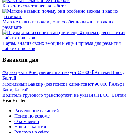
Как стать счастливее на работе
Мягкие навыки: почему они особенно важны и как их
развивать
Паузы, анализ своих эмоций и ещё 4 приёма для развития
гибких навыков
Вакансии дня
Фармацевт / Консультант в аптеку
от
65 000
₽
Аптеки Плюс,
Балтай
Мобильный Банкир (без поиска клиентов)
от
90 000
₽
Альфа-
Банк, Балтай
Водитель грузового транспорта
з/п не указана
ITECO, Балтай
HeadHunter
Размещение вакансий
Поиск по резюме
О компании
Наши вакансии
Реклама на сайте