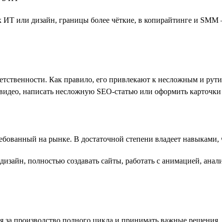
к ИТ или дизайн, границы более чёткие, в копирайтинге и SMM
тственности. Как правило, его привлекают к несложным и рутин
видео, написать несложную SEO-статью или оформить карточки 
ребованный на рынке. В достаточной степени владеет навыками,
зайн, полностью создавать сайты, работать с анимацией, анали
 за производство полного цикла и принимать важные решения. Э