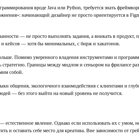
раммирования вроде Java или Python, требуется знать фреймворк
нения»: начинающий дизайнер не просто ориентируется в Figma, 
нанности — не просто выполнять задания, а вникать в продукт, 
 и кейсов — хотя бы минимальных, с бирж и хакатонов.
ольше. Помимо уверенного владения инструментами и программа
ть стратегию. Границы между мидлом и сеньором на фрилансе ра
мим собой.
ыки общения, экологичного взаимодействия с клиентами и глуб
юдей — без этого выйти на новый уровень не получится.
— естественное явление. Однако если использовать их с умом, н
ить и оставить себе место для креатива. Вне зависимости от гр