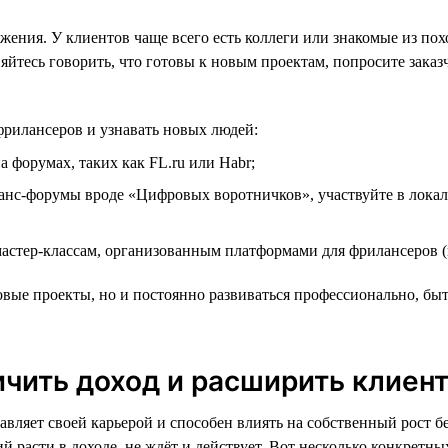
ния. У клиентов чаще всего есть коллеги или знакомые из похож
яйтесь говорить, что готовы к новым проектам, попросите заказ
фрилансеров и узнавать новых людей:
 форумах, таких как FL.ru или Habr;
нс-форумы вроде «Цифровых воротничков», участвуйте в локал
астер-классам, организованным платформами для фрилансеров (
овые проекты, но и постоянно развиваться профессионально, быть
ичить доход и расширить клиен
равляет своей карьерой и способен влиять на собственный рост
расти в доходе, не ждёт и действует. Вот несколько конкретных