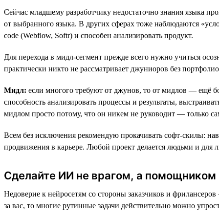
Сейчас младшему разработчику недостаточно знания языка прог
от выбранного языка. В других сферах тоже наблюдаются «услож
code (Webflow, Softr) и способен анализировать продукт.
Для перехода в мидл-сегмент прежде всего нужно учиться осоз
практически никто не рассматривает джуниоров без портфолио
Мидл:
eсли многого требуют от джунов, то от мидлов — ещё б
способность анализировать процессы и результаты, выстраива
мидлом просто потому, что он никем не руководит — только са
Всем без исключения рекомендую прокачивать софт-скилы: нав
продвижения в карьере. Любой проект делается людьми и для л
Сделайте ИИ не врагом, а помощником
Недоверие к нейросетям со стороны заказчиков и фрилансеров 
за вас, то многие рутинные задачи действительно можно упрост