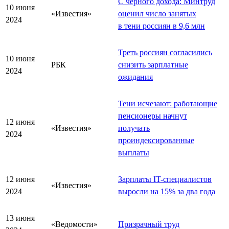
С чёрного дохода: Минтруд
10 июня
«Известия»
оценил число занятых
2024
в тени россиян в 9,6 млн
Треть россиян согласились
10 июня
РБК
снизить зарплатные
2024
ожидания
Тени исчезают: работающие
пенсионеры начнут
12 июня
«Известия»
получать
2024
проиндексированные
выплаты
12 июня
Зарплаты IT-специалистов
«Известия»
2024
выросли на 15% за два года
13 июня
«Ведомости»
Призрачный труд