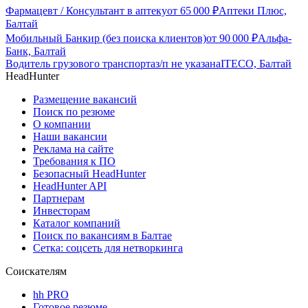
Фармацевт / Консультант в аптеку
от
65 000
₽
Аптеки Плюс,
Балтай
Мобильный Банкир (без поиска клиентов)
от
90 000
₽
Альфа-
Банк, Балтай
Водитель грузового транспорта
з/п не указана
ITECO, Балтай
HeadHunter
Размещение вакансий
Поиск по резюме
О компании
Наши вакансии
Реклама на сайте
Требования к ПО
Безопасный HeadHunter
HeadHunter API
Партнерам
Инвесторам
Каталог компаний
Поиск по вакансиям в Балтае
Сетка: соцсеть для нетворкинга
Соискателям
hh PRO
Готовое резюме