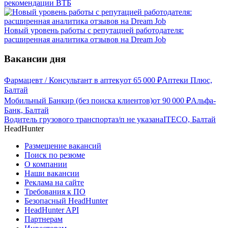
рекомендации ВТБ
Новый уровень работы с репутацией работодателя:
расширенная аналитика отзывов на Dream Job
Вакансии дня
Фармацевт / Консультант в аптеку
от
65 000
₽
Аптеки Плюс,
Балтай
Мобильный Банкир (без поиска клиентов)
от
90 000
₽
Альфа-
Банк, Балтай
Водитель грузового транспорта
з/п не указана
ITECO, Балтай
HeadHunter
Размещение вакансий
Поиск по резюме
О компании
Наши вакансии
Реклама на сайте
Требования к ПО
Безопасный HeadHunter
HeadHunter API
Партнерам