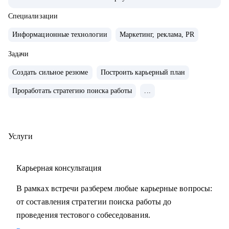
• Внедряю использование данных, как продукт.
• Провел более 700 консультаций на карьерные и
Специализации
менеджерские темы.
Информационные технологии
Маркетинг, реклама, PR
• Вместе с подопечными составили более 300 резюме для
РФ и Европы.
Задачи
• Мои клиенты нашли работу в Авито, Яндекс, Ozon,
Создать сильное резюме
Построить карьерный план
Revolut, Nvidia, Simple Club и др.
Проработать стратегию поиска работы
...
С чем помогу:
• с подготовкой к найму в зарубежную и российскую
команду
Услуги
• с переходом в IT, профориентацией и выстраиванием
карьерного плана
Карьерная консультация
• консультирую команды для развития бизнесов
• с подготовкой к техническим собеседованиям.
В рамках встречи разберем любые карьерные вопросы:
от составления стратегии поиска работы до
Кому могу помочь:
проведения тестового собеседования.
• проконсультирую проджект менеджеров, продакт