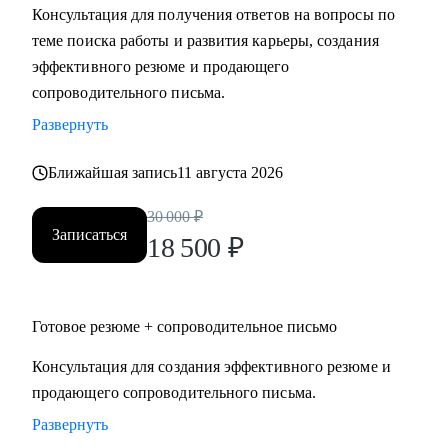
Консультация для получения ответов на вопросы по
Мидл и топ руководители.
теме поиска работы и развития карьеры, создания
• CEO/Генеральный директор
эффективного резюме и продающего
• Операционный директор/Исполнительный директор
сопроводительного письма.
• Коммерческий директор/Директор по продажам
Развернуть
• CFO/ Финансовый директор
• Технический директор
Ближайшая запись
11 августа 2026
• Директор по производству
• ИТ-директор
30 000
₽
• Директор по логистике и закупкам
Записаться
18 500
₽
• Директор по стратегическому развитию
• Директор по качеству
Готовое резюме + сопроводительное письмо
Для своих клиентов я — Карьерный доктор, который
поможет «диагностировать и вылечить» проблемы в
Консультация для создания эффективного резюме и
области профессионального развития: выявить сильные
продающего сопроводительного письма.
стороны и зоны роста, понять личную профессиональную
Развернуть
уникальность, найти оптимальное и актуальное решение, а