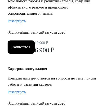
теме поиска работы и развития карьеры, создания
• Составить «продающее» резюме (самостоятельно
эффективного резюме и продающего
пропишу все блоки)
сопроводительного письма.
• Подготовиться к прохождению собеседований любого
Развернуть
формата
• Выбрать между несколькими предложениями о работе и
Ближайшая запись
8 августа 2026
др.
10 900
₽
Записаться
Кому могу помочь:
6 900
₽
Руководителям и специалистам из сфер производства, с/х,
строительства, торговли, услуг, медицины, онлайн-
сервисов и из госструктур по функциям:
Карьерная консультация
• Топ-менеджмент и управление проектами
Консультация для ответов на вопросы по теме поиска
• Административный блок (финансы, юриспруденция, HR,
работы и развития карьеры
ОТиТБ, СБ, ПТО, АХО, GR, секретариат, сметно-
договорная работа)
Развернуть
• Коммерческий блок и логистика, ВЭД
Ближайшая запись
8 августа 2026
• Производственно-технический блок, строительство