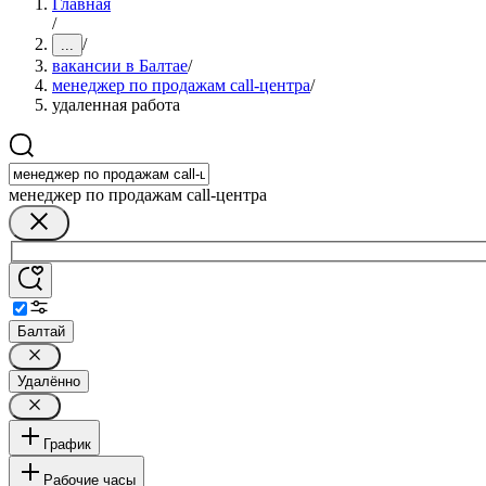
Главная
/
/
...
вакансии в Балтае
/
менеджер по продажам call-центра
/
удаленная работа
менеджер по продажам call-центра
Балтай
Удалённо
График
Рабочие часы