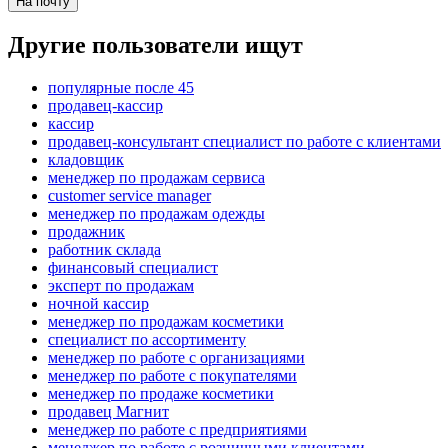
На почту
Другие пользователи ищут
популярные после 45
продавец-кассир
кассир
продавец-консультант специалист по работе с клиентами
кладовщик
менеджер по продажам сервиса
customer service manager
менеджер по продажам одежды
продажник
работник склада
финансовый специалист
эксперт по продажам
ночной кассир
менеджер по продажам косметики
специалист по ассортименту
менеджер по работе с организациями
менеджер по работе с покупателями
менеджер по продаже косметики
продавец Магнит
менеджер по работе с предприятиями
менеджер по работе с розничными клиентами