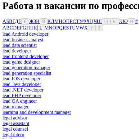
Работа и вакансии по професс
А
Б
В
Г
Д
Е
Ж
З
И
К
Л
М
Н
О
П
Р
С
Т
У
Ф
Х
Ц
Ч
Ш
Э
Ю
#
Ё
Й
Щ
Ы
Я
A
B
C
D
E
F
G
H
I
J
K
M
N
O
P
Q
R
S
T
U
V
W
X
L
Y
Z
lead Android developer
lead business analyst
lead data scientist
lead developer
lead frontend developer
lead game designer
lead generation manager
lead generation specialist
lead IOS developer
lead Java developer
lead .NET developer
lead PHP developer
lead QA engineer
lean manager
learning and development manager
legal advisor
legal assistant
legal counsel
legal intern