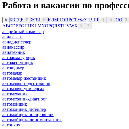
Работа и вакансии по професс
Б
В
Г
Д
Е
Ж
З
И
К
Л
М
Н
О
П
Р
С
Т
У
Ф
Х
Ц
Ч
Ш
Э
Ю
А
Ё
Й
Щ
Ы
Я
A
B
C
D
E
F
G
H
I
J
K
L
M
N
O
P
Q
R
S
T
U
V
W
X
Y
Z
аварийный комиссар
авиа агент
авиадиспетчер
авиакассир
авиатехник
автоарматурщик
автожестянщик
автокурьер
автомаляр
автомаляр-жестянщик
автомаляр-подготовщик
автомаляр-универсал
автомеханик
автомеханик-диагност
автомойщик
автомойщик-детейлер
автомойщик-полировщик
автомойщик-шиномонтажник
автоняня