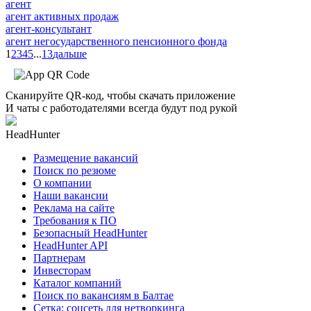
агент
агент активных продаж
агент-консультант
агент негосударственного пенсионного фонда
1
2
3
4
5
...
13
дальше
Сканируйте QR-код, чтобы скачать приложение
И чаты с работодателями всегда будут под рукой
HeadHunter
Размещение вакансий
Поиск по резюме
О компании
Наши вакансии
Реклама на сайте
Требования к ПО
Безопасный HeadHunter
HeadHunter API
Партнерам
Инвесторам
Каталог компаний
Поиск по вакансиям в Балтае
Сетка: соцсеть для нетворкинга