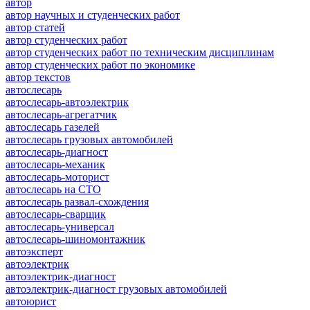
автор
автор научных и студенческих работ
автор статей
автор студенческих работ
автор студенческих работ по техническим дисциплинам
автор студенческих работ по экономике
автор текстов
автослесарь
автослесарь-автоэлектрик
автослесарь-агрегатчик
автослесарь газелей
автослесарь грузовых автомобилей
автослесарь-диагност
автослесарь-механик
автослесарь-моторист
автослесарь на СТО
автослесарь развал-схождения
автослесарь-сварщик
автослесарь-универсал
автослесарь-шиномонтажник
автоэксперт
автоэлектрик
автоэлектрик-диагност
автоэлектрик-диагност грузовых автомобилей
автоюрист