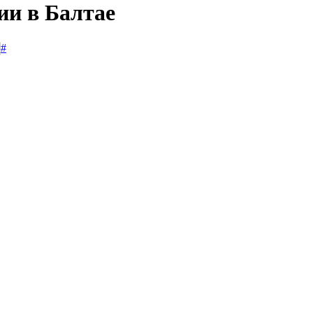
ии в Балтае
#