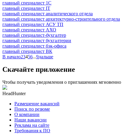
главный специалист 1С
главный специалист IT
главный специалист аналитического отдела
главный специалист архитектурно-строительного отдела
главный специалист АСУ ТП
главный специалист АХО
главный специалист-бухгалтер
главный специалист бухгалтерии
главный специалист бэк-офиса
главный специалист ВК
В начало
2
3
4
5
6
...
9
дальше
Скачайте приложение
Чтобы получать уведомления о приглашениях мгновенно
HeadHunter
Размещение вакансий
Поиск по резюме
О компании
Наши вакансии
Реклама на сайте
Требования к ПО