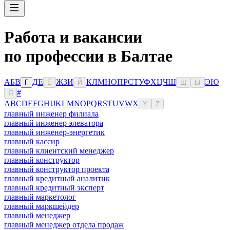
Работа и вакансии
по профессии в Балтае
А
Б
В
Д
Е
Ж
З
И
К
Л
М
Н
О
П
Р
С
Т
У
Ф
Х
Ц
Ч
Ш
Э
Ю
Г
Ё
Й
Щ
Ы
#
Я
A
B
C
D
E
F
G
H
I
J
K
L
M
N
O
P
Q
R
S
T
U
V
W
X
Y
Z
главный инженер филиала
главный инженер элеватора
главный инженер-энергетик
главный кассир
главный клиентский менеджер
главный конструктор
главный конструктор проекта
главный кредитный аналитик
главный кредитный эксперт
главный маркетолог
главный маркшейдер
главный менеджер
главный менеджер отдела продаж