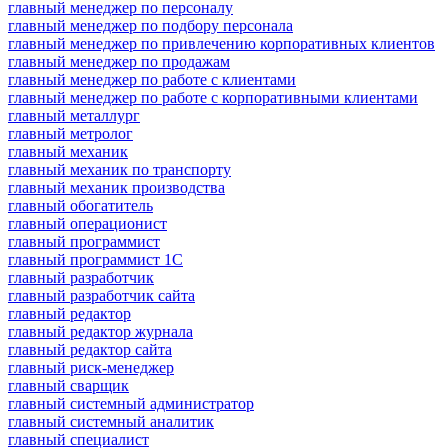
главный менеджер по персоналу
главный менеджер по подбору персонала
главный менеджер по привлечению корпоративных клиентов
главный менеджер по продажам
главный менеджер по работе с клиентами
главный менеджер по работе с корпоративными клиентами
главный металлург
главный метролог
главный механик
главный механик по транспорту
главный механик производства
главный обогатитель
главный операционист
главный программист
главный программист 1С
главный разработчик
главный разработчик сайта
главный редактор
главный редактор журнала
главный редактор сайта
главный риск-менеджер
главный сварщик
главный системный администратор
главный системный аналитик
главный специалист