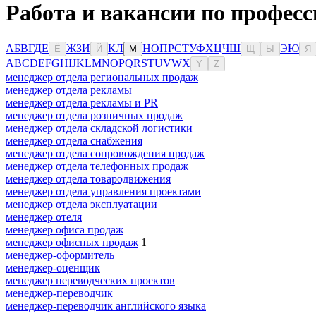
Работа и вакансии по професс
А
Б
В
Г
Д
Е
Ж
З
И
К
Л
Н
О
П
Р
С
Т
У
Ф
Х
Ц
Ч
Ш
Э
Ю
Ё
Й
М
Щ
Ы
Я
A
B
C
D
E
F
G
H
I
J
K
L
M
N
O
P
Q
R
S
T
U
V
W
X
Y
Z
менеджер отдела региональных продаж
менеджер отдела рекламы
менеджер отдела рекламы и PR
менеджер отдела розничных продаж
менеджер отдела складской логистики
менеджер отдела снабжения
менеджер отдела сопровождения продаж
менеджер отдела телефонных продаж
менеджер отдела товародвижения
менеджер отдела управления проектами
менеджер отдела эксплуатации
менеджер отеля
менеджер офиса продаж
менеджер офисных продаж
1
менеджер-оформитель
менеджер-оценщик
менеджер переводческих проектов
менеджер-переводчик
менеджер-переводчик английского языка