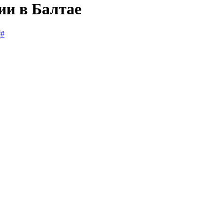
ии в Балтае
#