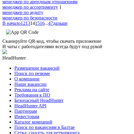
менеджер по арендным отношениям
менеджер по ассортименту
1
менеджер по аудиту
менеджер по безопасности
В начало
12
13
14
15
16
...
47
дальше
Сканируйте QR-код, чтобы скачать приложение
И чаты с работодателями всегда будут под рукой
HeadHunter
Размещение вакансий
Поиск по резюме
О компании
Наши вакансии
Реклама на сайте
Требования к ПО
Безопасный HeadHunter
HeadHunter API
Партнерам
Инвесторам
Каталог компаний
Поиск по вакансиям в Балтае
Сетка: соцсеть для нетворкинга