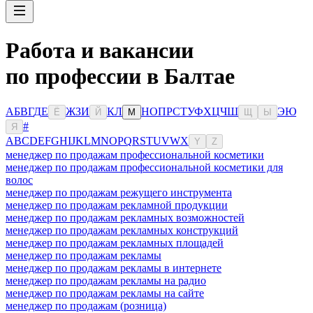
Работа и вакансии
по профессии в Балтае
А
Б
В
Г
Д
Е
Ж
З
И
К
Л
Н
О
П
Р
С
Т
У
Ф
Х
Ц
Ч
Ш
Э
Ю
Ё
Й
М
Щ
Ы
#
Я
A
B
C
D
E
F
G
H
I
J
K
L
M
N
O
P
Q
R
S
T
U
V
W
X
Y
Z
менеджер по продажам профессиональной косметики
менеджер по продажам профессиональной косметики для
волос
менеджер по продажам режущего инструмента
менеджер по продажам рекламной продукции
менеджер по продажам рекламных возможностей
менеджер по продажам рекламных конструкций
менеджер по продажам рекламных площадей
менеджер по продажам рекламы
менеджер по продажам рекламы в интернете
менеджер по продажам рекламы на радио
менеджер по продажам рекламы на сайте
менеджер по продажам (розница)