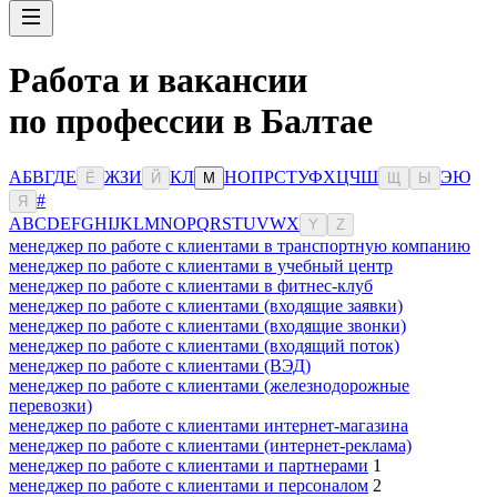
Работа и вакансии
по профессии в Балтае
А
Б
В
Г
Д
Е
Ж
З
И
К
Л
Н
О
П
Р
С
Т
У
Ф
Х
Ц
Ч
Ш
Э
Ю
Ё
Й
М
Щ
Ы
#
Я
A
B
C
D
E
F
G
H
I
J
K
L
M
N
O
P
Q
R
S
T
U
V
W
X
Y
Z
менеджер по работе с клиентами в транспортную компанию
менеджер по работе с клиентами в учебный центр
менеджер по работе с клиентами в фитнес-клуб
менеджер по работе с клиентами (входящие заявки)
менеджер по работе с клиентами (входящие звонки)
менеджер по работе с клиентами (входящий поток)
менеджер по работе с клиентами (ВЭД)
менеджер по работе с клиентами (железнодорожные
перевозки)
менеджер по работе с клиентами интернет-магазина
менеджер по работе с клиентами (интернет-реклама)
менеджер по работе с клиентами и партнерами
1
менеджер по работе с клиентами и персоналом
2