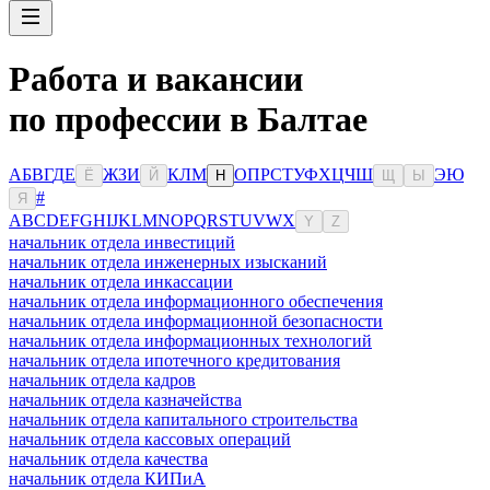
Работа и вакансии
по профессии в Балтае
А
Б
В
Г
Д
Е
Ж
З
И
К
Л
М
О
П
Р
С
Т
У
Ф
Х
Ц
Ч
Ш
Э
Ю
Ё
Й
Н
Щ
Ы
#
Я
A
B
C
D
E
F
G
H
I
J
K
L
M
N
O
P
Q
R
S
T
U
V
W
X
Y
Z
начальник отдела инвестиций
начальник отдела инженерных изысканий
начальник отдела инкассации
начальник отдела информационного обеспечения
начальник отдела информационной безопасности
начальник отдела информационных технологий
начальник отдела ипотечного кредитования
начальник отдела кадров
начальник отдела казначейства
начальник отдела капитального строительства
начальник отдела кассовых операций
начальник отдела качества
начальник отдела КИПиА