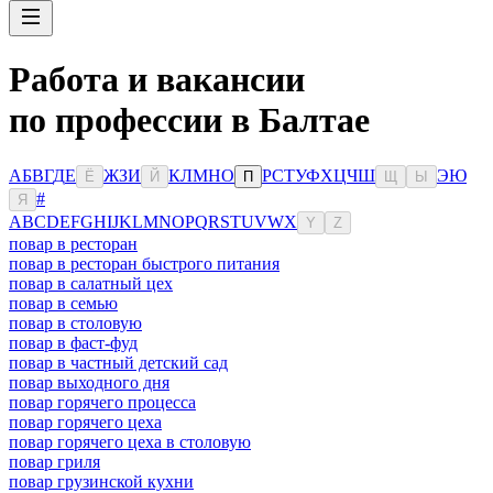
Работа и вакансии
по профессии в Балтае
А
Б
В
Г
Д
Е
Ж
З
И
К
Л
М
Н
О
Р
С
Т
У
Ф
Х
Ц
Ч
Ш
Э
Ю
Ё
Й
П
Щ
Ы
#
Я
A
B
C
D
E
F
G
H
I
J
K
L
M
N
O
P
Q
R
S
T
U
V
W
X
Y
Z
повар в ресторан
повар в ресторан быстрого питания
повар в салатный цех
повар в семью
повар в столовую
повар в фаст-фуд
повар в частный детский сад
повар выходного дня
повар горячего процесса
повар горячего цеха
повар горячего цеха в столовую
повар гриля
повар грузинской кухни