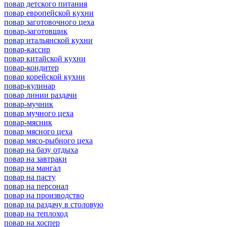
повар детского питания
повар европейской кухни
повар заготовочного цеха
повар-заготовщик
повар итальянской кухни
повар-кассир
повар китайской кухни
повар-кондитер
повар корейской кухни
повар-кулинар
повар линии раздачи
повар-мучник
повар мучного цеха
повар-мясник
повар мясного цеха
повар мясо-рыбного цеха
повар на базу отдыха
повар на завтраки
повар на мангал
повар на пасту
повар на персонал
повар на производство
повар на раздачу в столовую
повар на теплоход
повар на хоспер