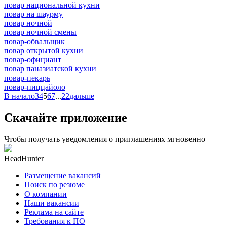
повар национальной кухни
повар на шаурму
повар ночной
повар ночной смены
повар-обвальщик
повар открытой кухни
повар-официант
повар паназиатской кухни
повар-пекарь
повар-пиццайоло
В начало
3
4
5
6
7
...
22
дальше
Скачайте приложение
Чтобы получать уведомления о приглашениях мгновенно
HeadHunter
Размещение вакансий
Поиск по резюме
О компании
Наши вакансии
Реклама на сайте
Требования к ПО