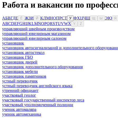
Работа и вакансии по професс
А
Б
В
Г
Д
Е
Ж
З
И
К
Л
М
Н
О
П
Р
С
Т
Ф
Х
Ц
Ч
Ш
Э
Ю
Ё
Й
У
Щ
Ы
Я
A
B
C
D
E
F
G
H
I
J
K
L
M
N
O
P
Q
R
S
T
U
V
W
X
Y
Z
управляющий швейным производством
управляющий ювелирным магазином
управляющий ювелирным салоном
установщик
установщик автосигнализаций и дополнительного оборудован
установщик автостекол
установщик ГБО
установщик дверей
установщик дополнительного оборудования
установщик мебели
установщик памятников
устный переводчик
устный переводчик английского языка
утренний официант
участковый геолог
участковый государственный инспектор леса
участковый уполномоченный полиции
ученик автомаляра
ученик автомеханика