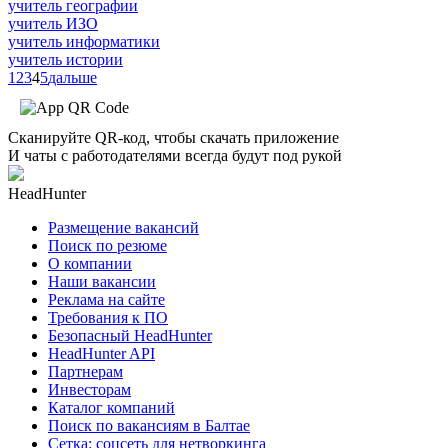
учитель географии
учитель ИЗО
учитель информатики
учитель истории
1
2
3
4
5
дальше
Сканируйте QR-код, чтобы скачать приложение
И чаты с работодателями всегда будут под рукой
HeadHunter
Размещение вакансий
Поиск по резюме
О компании
Наши вакансии
Реклама на сайте
Требования к ПО
Безопасный HeadHunter
HeadHunter API
Партнерам
Инвесторам
Каталог компаний
Поиск по вакансиям в Балтае
Сетка: соцсеть для нетворкинга