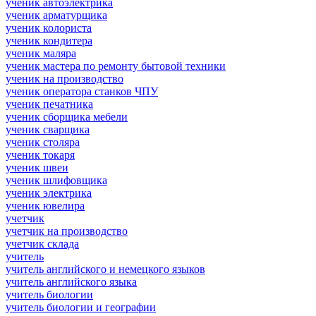
ученик автоэлектрика
ученик арматурщика
ученик колориста
ученик кондитера
ученик маляра
ученик мастера по ремонту бытовой техники
ученик на производство
ученик оператора станков ЧПУ
ученик печатника
ученик сборщика мебели
ученик сварщика
ученик столяра
ученик токаря
ученик швеи
ученик шлифовщика
ученик электрика
ученик ювелира
учетчик
учетчик на производство
учетчик склада
учитель
учитель английского и немецкого языков
учитель английского языка
учитель биологии
учитель биологии и географии