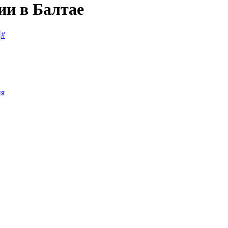
ии в Балтае
#
ия