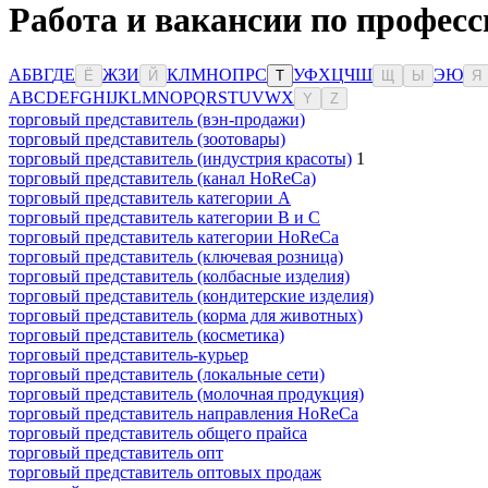
Работа и вакансии по професс
А
Б
В
Г
Д
Е
Ж
З
И
К
Л
М
Н
О
П
Р
С
У
Ф
Х
Ц
Ч
Ш
Э
Ю
Ё
Й
Т
Щ
Ы
Я
A
B
C
D
E
F
G
H
I
J
K
L
M
N
O
P
Q
R
S
T
U
V
W
X
Y
Z
торговый представитель (вэн-продажи)
торговый представитель (зоотовары)
торговый представитель (индустрия красоты)
1
торговый представитель (канал HoReCa)
торговый представитель категории A
торговый представитель категории B и C
торговый представитель категории HoReCa
торговый представитель (ключевая розница)
торговый представитель (колбасные изделия)
торговый представитель (кондитерские изделия)
торговый представитель (корма для животных)
торговый представитель (косметика)
торговый представитель-курьер
торговый представитель (локальные сети)
торговый представитель (молочная продукция)
торговый представитель направления HoReCa
торговый представитель общего прайса
торговый представитель опт
торговый представитель оптовых продаж