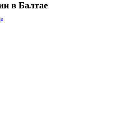
ии в Балтае
#