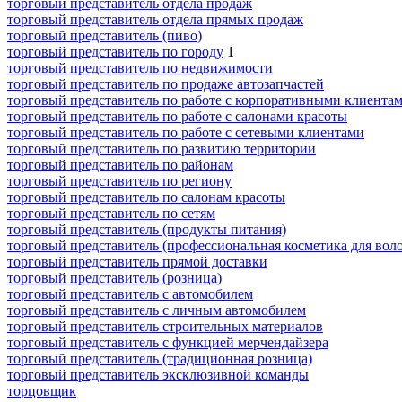
торговый представитель отдела продаж
торговый представитель отдела прямых продаж
торговый представитель (пиво)
торговый представитель по городу
1
торговый представитель по недвижимости
торговый представитель по продаже автозапчастей
торговый представитель по работе с корпоративными клиента
торговый представитель по работе с салонами красоты
торговый представитель по работе с сетевыми клиентами
торговый представитель по развитию территории
торговый представитель по районам
торговый представитель по региону
торговый представитель по салонам красоты
торговый представитель по сетям
торговый представитель (продукты питания)
торговый представитель (профессиональная косметика для воло
торговый представитель прямой доставки
торговый представитель (розница)
торговый представитель с автомобилем
торговый представитель с личным автомобилем
торговый представитель строительных материалов
торговый представитель с функцией мерчендайзера
торговый представитель (традиционная розница)
торговый представитель эксклюзивной команды
торцовщик