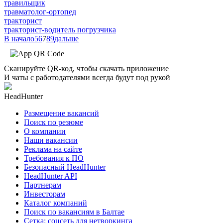
травильщик
травматолог-ортопед
тракторист
тракторист-водитель погрузчика
В начало
5
6
7
8
9
дальше
Сканируйте QR-код, чтобы скачать приложение
И чаты с работодателями всегда будут под рукой
HeadHunter
Размещение вакансий
Поиск по резюме
О компании
Наши вакансии
Реклама на сайте
Требования к ПО
Безопасный HeadHunter
HeadHunter API
Партнерам
Инвесторам
Каталог компаний
Поиск по вакансиям в Балтае
Сетка: соцсеть для нетворкинга