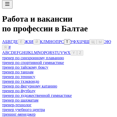
Работа и вакансии
по профессии в Балтае
А
Б
В
Г
Д
Е
Ж
З
И
К
Л
М
Н
О
П
Р
С
У
Ф
Х
Ц
Ч
Ш
Э
Ю
Ё
Й
Т
Щ
Ы
#
Я
A
B
C
D
E
F
G
H
I
J
K
L
M
N
O
P
Q
R
S
T
U
V
W
X
Y
Z
тренер по синхронному плаванию
тренер по спортивной гимнастике
тренер по тайскому боксу
тренер по танцам
тренер по теннису
тренер по тхэквондо
тренер по фигурному катанию
тренер по футболу
тренер по художественной гимнастике
тренер по шахматам
тренер-технолог
тренер учебного центра
тренинг-менеджер