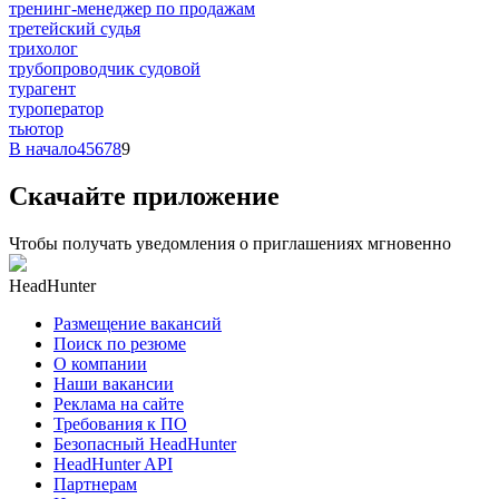
тренинг-менеджер по продажам
третейский судья
трихолог
трубопроводчик судовой
турагент
туроператор
тьютор
В начало
4
5
6
7
8
9
Скачайте приложение
Чтобы получать уведомления о приглашениях мгновенно
HeadHunter
Размещение вакансий
Поиск по резюме
О компании
Наши вакансии
Реклама на сайте
Требования к ПО
Безопасный HeadHunter
HeadHunter API
Партнерам